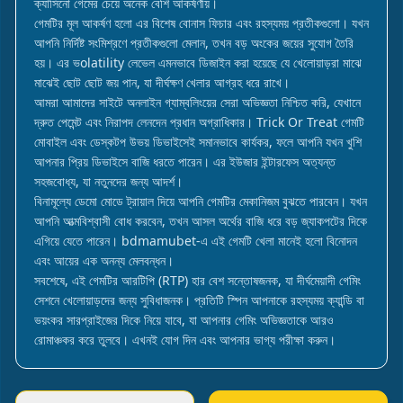
ক্যাসিনো গেমের চেয়ে অনেক বেশি আকর্ষণীয়।
গেমটির মূল আকর্ষণ হলো এর বিশেষ বোনাস ফিচার এবং রহস্যময় প্রতীকগুলো। যখন
আপনি নির্দিষ্ট সংমিশ্রণে প্রতীকগুলো মেলান, তখন বড় অংকের জয়ের সুযোগ তৈরি
হয়। এর ভolatility লেভেল এমনভাবে ডিজাইন করা হয়েছে যে খেলোয়াড়রা মাঝে
মাঝেই ছোট ছোট জয় পান, যা দীর্ঘক্ষণ খেলার আগ্রহ ধরে রাখে।
আমরা আমাদের সাইটে অনলাইন গ্যাম্বলিংয়ের সেরা অভিজ্ঞতা নিশ্চিত করি, যেখানে
দ্রুত পেমেন্ট এবং নিরাপদ লেনদেন প্রধান অগ্রাধিকার। Trick Or Treat গেমটি
মোবাইল এবং ডেস্কটপ উভয় ডিভাইসেই সমানভাবে কার্যকর, ফলে আপনি যখন খুশি
আপনার প্রিয় ডিভাইসে বাজি ধরতে পারেন। এর ইউজার ইন্টারফেস অত্যন্ত
সহজবোধ্য, যা নতুনদের জন্য আদর্শ।
বিনামূল্যে ডেমো মোডে ট্রায়াল দিয়ে আপনি গেমটির মেকানিজম বুঝতে পারবেন। যখন
আপনি আত্মবিশ্বাসী বোধ করবেন, তখন আসল অর্থের বাজি ধরে বড় জ্যাকপটের দিকে
এগিয়ে যেতে পারেন। bdmamubet-এ এই গেমটি খেলা মানেই হলো বিনোদন
এবং আয়ের এক অনন্য মেলবন্ধন।
সবশেষে, এই গেমটির আরটিপি (RTP) হার বেশ সন্তোষজনক, যা দীর্ঘমেয়াদী গেমিং
সেশনে খেলোয়াড়দের জন্য সুবিধাজনক। প্রতিটি স্পিন আপনাকে রহস্যময় ক্যান্ডি বা
ভয়ংকর সারপ্রাইজের দিকে নিয়ে যাবে, যা আপনার গেমিং অভিজ্ঞতাকে আরও
রোমাঞ্চকর করে তুলবে। এখনই যোগ দিন এবং আপনার ভাগ্য পরীক্ষা করুন।