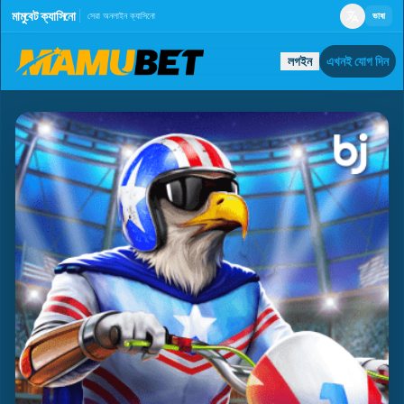
মামুবেট ক্যাসিনো
সেরা অনলাইন ক্যাসিনো
ভাষা
লগইন
এখনই যোগ দিন