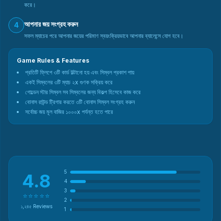
করে।
আপনার জয় সংগ্রহ করুন
4
সফল ম্যাচের পরে আপনার জয়ের পরিমাণ স্বয়ংক্রিয়ভাবে আপনার ব্যালেন্সে যোগ হবে।
Game Rules & Features
প্রতিটি ফ্লিপে ৩টি কার্ড উল্টানো হয় এবং সিম্বল প্রকাশ পায়
একই সিম্বলের ৩টি ম্যাচ ২x গুণক সক্রিয় করে
গোল্ডেন স্টার সিম্বল সব সিম্বলের জন্য বিকল্প হিসেবে কাজ করে
বোনাস রাউন্ড ট্রিগার করতে ৩টি বোনাস সিম্বল সংগ্রহ করুন
সর্বোচ্চ জয় মূল বাজির ১০০০x পর্যন্ত হতে পারে
5
4.8
4
3
⭐⭐⭐⭐⭐
2
১,২৪৫ Reviews
1