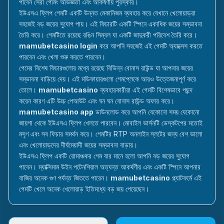
পাবেন সেরা গেমিং অভিজ্ঞতা এবং আকর্ষণীয় পুরস্কার।
ইউএসএ ফ্লিপ গেমটি একটি উন্নত মেকানিজম ব্যবহার করে যেখানে খেলোয়াড়রা
সহজেই বড় জয়ের সুযোগ পায়। এই ফিচারটি একটি স্পিনে একাধিক জয়ের সম্ভাবনা
তৈরি করে। গেমটিতে রয়েছে রঙিন সিম্বল যা একটি জাদুকরী পরিবেশ তৈরি করে।
mamubetcasino login
করে আপনি সহজেই এই গেমটি অ্যাক্সেস করতে
পারবেন এবং খেলা শুরু করতে পারবেন।
গেমের বিশেষ ফিচারগুলোর মধ্যে রয়েছে বিভিন্ন বোনাস রাউন্ড যা আপনার জয়ের
সম্ভাবনা বাড়িয়ে দেয়। এই মডিফায়ারগুলো গেমপ্লেকে আরও উত্তেজনাপূর্ণ করে
তোলে।
mamubetcasino
ব্যবহারকারীরা এই গেমটি বিশেষভাবে পছন্দ
করেন কারণ এটি উচ্চ পেআউট এবং ঘন ঘন বোনাস রাউন্ড অফার করে।
mamubetcasino app
ডাউনলোড করে আপনি যেকোনো সময় যেকোনো
জায়গা থেকে ইউএসএ ফ্লিপ খেলতে পারবেন। মোবাইল ভার্সনটি ডেস্কটপের মতোই
মসৃণ এবং সব ফিচার সমর্থন করে। গেমটির RTP অনলাইন স্লটের জন্য বেশ ভালো
এবং খেলোয়াড়দের দীর্ঘমেয়াদী জয়ের সম্ভাবনা বাড়ায়।
ইউএসএ ফ্লিপ একটি রোমাঞ্চকর গেম যার মানে হলো আপনি বড় জয়ের সুযোগ
পাবেন। ম্যাক্সিমাম উইন পটেনশিয়াল অত্যন্ত আকর্ষণীয় এবং একটি স্পিনে আপনার
বাজির অনেক গুণ পর্যন্ত জিততে পারেন।
mamubetcasino
প্ল্যাটফর্মে এই
গেমটি খেলে অনেক খেলোয়াড় ইতিমধ্যে বড় জয় পেয়েছেন।