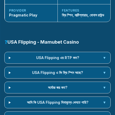
PROVIDER
FEATURES
Pragmatic Play
ফ্রি স্পিন, মাল্টিপ্লায়ার, বোনাস রাউন্ড
❓
USA Flipping - Mamubet Casino
USA Flipping এর RTP কত?
▼
USA Flipping এ কি ফ্রি স্পিন আছে?
▼
সর্বোচ্চ জয় কত?
▼
আমি কি USA Flipping বিনামূল্যে খেলতে পারি?
▼